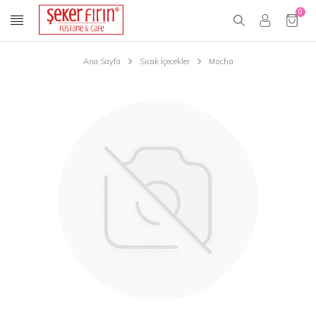
0
Ana Sayfa
Sıcak İçecekler
Mocha