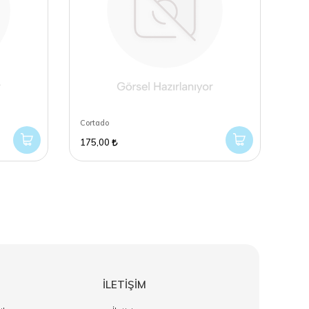
Cortado
Bitki
175,00
160
İLETİŞİM