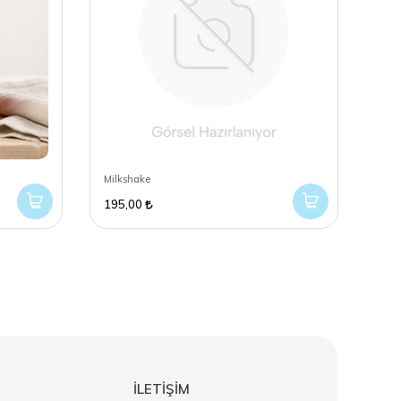
Milkshake
Ateş
195,00
180
İLETİŞİM