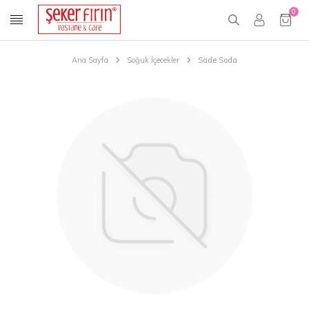
0
Ana Sayfa
Soğuk İçecekler
Sade Soda