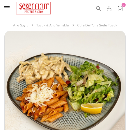
0
Ana Sayfa
Tavuk & Ana Yemekler
Cafe De Paris Soslu Tavuk