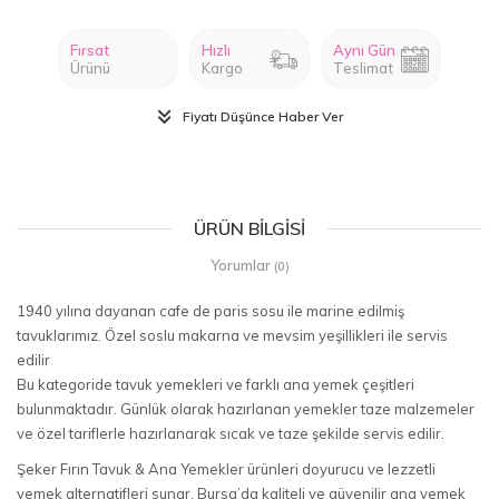
Fırsat
Hızlı
Aynı Gün
Ürünü
Kargo
Teslimat
Fiyatı Düşünce Haber Ver
ÜRÜN BILGISI
Yorumlar
(0)
1940 yılına dayanan cafe de paris sosu ile marine edilmiş
tavuklarımız. Özel soslu makarna ve mevsim yeşillikleri ile servis
edilir
Bu kategoride tavuk yemekleri ve farklı ana yemek çeşitleri
bulunmaktadır. Günlük olarak hazırlanan yemekler taze malzemeler
ve özel tariflerle hazırlanarak sıcak ve taze şekilde servis edilir.
Şeker Fırın Tavuk & Ana Yemekler ürünleri doyurucu ve lezzetli
yemek alternatifleri sunar. Bursa’da kaliteli ve güvenilir ana yemek